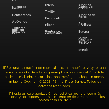
IPS
Inicio
América
Nuestros
Latina y el
socios
Caribe
Twitter
Contáctenos
América del
Norte
Facebook
Apóyenos
Asia-
Flickr
Pacífico
¿Quieres
publicar
Reglas de
notas de
Europa
comunidad
IPS?
Medio
Oriente y
Norte de
África
Mundo
IPS es una institución internacional de comunicación cuyo eje es una
agencia mundial de noticias que amplifica las voces del Sur y de la
sociedad civil sobre desarrollo, globalización, derechos humanos y
ambiente. Copyright © 2025 IPS-Inter Press Service. Todos los
derechos reservados.
IPS es la única organización periodística mundial con más
personal y corresponsales en el mundo en desarrollo que en los
países ricos. DONAR