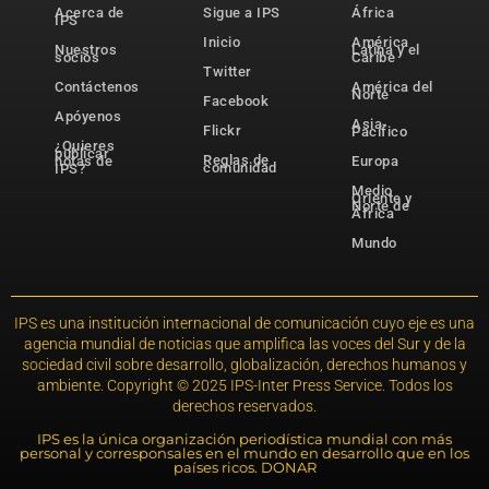
Acerca de
Sigue a IPS
África
IPS
Inicio
América
Nuestros
Latina y el
socios
Caribe
Twitter
Contáctenos
América del
Norte
Facebook
Apóyenos
Asia-
Flickr
Pacífico
¿Quieres
publicar
Reglas de
notas de
Europa
comunidad
IPS?
Medio
Oriente y
Norte de
África
Mundo
IPS es una institución internacional de comunicación cuyo eje es una
agencia mundial de noticias que amplifica las voces del Sur y de la
sociedad civil sobre desarrollo, globalización, derechos humanos y
ambiente. Copyright © 2025 IPS-Inter Press Service. Todos los
derechos reservados.
IPS es la única organización periodística mundial con más
personal y corresponsales en el mundo en desarrollo que en los
países ricos. DONAR