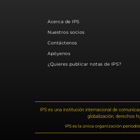
Acerca de IPS
Nuestros socios
Contáctenos
Apóyenos
¿Quieres publicar notas de IPS?
IPS es una institución internacional de comunicac
globalización, derechos 
IPS es la única organización periodí