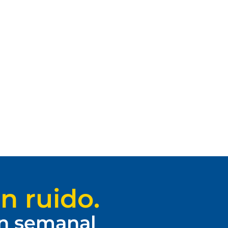
n ruido.
ín semanal