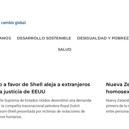
ANOS
DESARROLLO SOSTENIBLE
DESIGUALDAD Y POBREZ
SALUD
o a favor de Shell aleja a extranjeros
Nueva Ze
a justicia de EEUU
homosex
rte Suprema de Estados Unidos desestimó una demanda
Nueva Zelanda
 la compañía transnacional petrolera Royal Dutch
primero de la 
eum-Shell presentada por víctimas de violaciones de
entre persona
hos humanos.