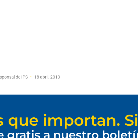
sponsal de IPS
18 abril, 2013
s que importan. Si
e gratis a nuestro bolet