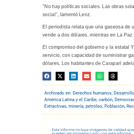
"No hay políticas sociales. Las obras so
social", lamentó Lenz.
El periodista relata que una gaseosa de u
vende a dos dólares, mientras en La Paz 
El compromiso del gobierno y la estatal 
servicio, con capacidad de suministrar ga
dólares. Los habitantes de Caraparí adel
Archivado en:
Derechos humanos
,
Desarroll
América Latina y el Caribe
,
carbón
,
Democraci
Extractivas
,
minería
,
petróleo
,
Población
,
Rec
Este informe incluye imágenes de calidad que
pueden ser impresas junto con este informe