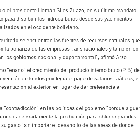
olo el presidente Hernán Siles Zuazo, en su último mandato
o para distribuir los hidrocarburos desde sus yacimientos
alizados en el occidente boliviano.
erritorio se encuentran las fuentes de recursos naturales qu
 con la bonanza de las empresas transnacionales y también co
n los gobiernos nacional y departamental", afirmó Arze.
mo "enano" el crecimiento del producto interno bruto (PIB) de
nyección de fondos privilegia el pago de salarios, viáticos, el
sentación al exterior, en lugar de dar preferencia a
 "contradicción" en las políticas del gobierno "porque sigue
 venden aceleradamente la producción para obtener grandes
 su gasto "sin importar el desarrollo de las áreas de donde