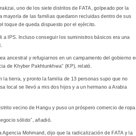
akzai, uno de los siete distritos de FATA, golpeado por la
 la mayoría de las familias quedaron recluidas dentro de sus
el toque de queda dispuesto por el ejército.
i a IPS. Incluso conseguir los suministros básicos era una
.
ea ancestral y refugiarnos en un campamento del gobierno e
incia de Khyber Pakhtunkhwa" (KP), relató.
en la tierra, y pronto la familia de 13 personas supo que no
sa local se llevó a mis dos hijos y a un hermano a Arabia
istrito vecino de Hangu y puso un próspero comercio de ropa
gocio sólido", añadió.
da Agencia Mohmand, dijo que la radicalización de FATA y la