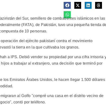
ziristán del Sur, semillero de combatientes islámicos en las
ederalmente (FATA), de Pakistán, tuvo una pequeña tienda d
, compuesta de 10 personas.
operación del ejército pakistaní contra el movimiento
vastó la tierra en la que cultivaba los granos.
h a IPS. Debió vender su propiedad por una cifra irrisoria y
hijos a trabajar al extranjero, una decisión que terminó por
de los Emiratos Árabes Unidos, le hacen llegar 1.500 dólares
modidad.
igraran al Golfo "compré una casa en el distrito vecino de
ocio", contó por teléfono.