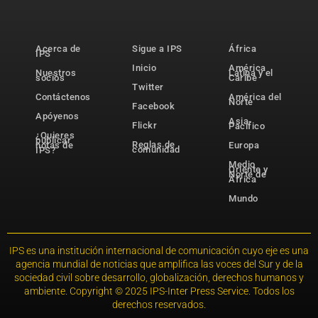
Acerca de
Sigue a IPS
África
IPS
Inicio
América
Nuestros
Latina y el
socios
Caribe
Twitter
Contáctenos
América del
Norte
Facebook
Apóyenos
Asia-
Flickr
Pacífico
¿Quieres
publicar
Reglas de
notas de
Europa
comunidad
IPS?
Medio
Oriente y
Norte de
África
Mundo
IPS es una institución internacional de comunicación cuyo eje es una
agencia mundial de noticias que amplifica las voces del Sur y de la
sociedad civil sobre desarrollo, globalización, derechos humanos y
ambiente. Copyright © 2025 IPS-Inter Press Service. Todos los
derechos reservados.