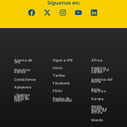
Síguenos en:
Acerca de
Sigue a IPS
África
IPS
Inicio
América
Nuestros
Latina y el
socios
Caribe
Twitter
Contáctenos
América del
Norte
Facebook
Apóyenos
Asia-
Flickr
Pacífico
¿Quieres
publicar
Reglas de
notas de
Europa
comunidad
IPS?
Medio
Oriente y
Norte de
África
Mundo