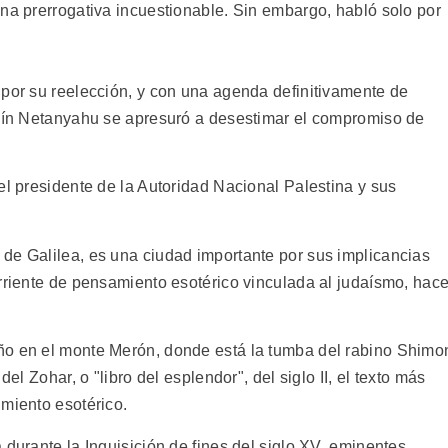
una prerrogativa incuestionable. Sin embargo, habló solo por
 por su reelección, y con una agenda definitivamente de
amín Netanyahu se apresuró a desestimar el compromiso de
el presidente de la Autoridad Nacional Palestina y sus
de Galilea, es una ciudad importante por sus implicancias
orriente de pensamiento esotérico vinculada al judaísmo, hac
ño en el monte Merón, donde está la tumba del rabino Shimo
del Zohar, o "libro del esplendor", del siglo II, el texto más
imiento esotérico.
 durante la Inquisición de fines del siglo XV, eminentes