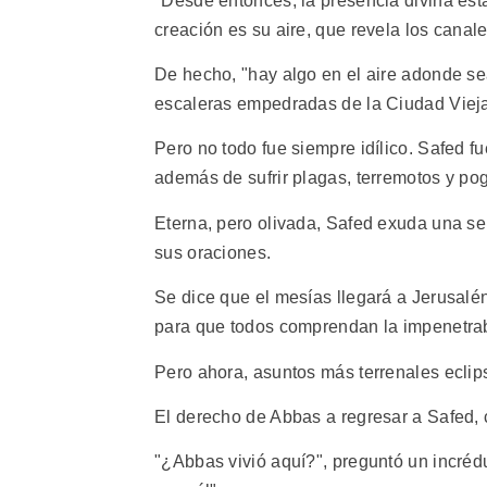
"Desde entonces, la presencia divina es
creación es su aire, que revela los canale
De hecho, "hay algo en el aire adonde s
escaleras empedradas de la Ciudad Viej
Pero no todo fue siempre idílico. Safed 
además de sufrir plagas, terremotos y po
Eterna, pero olivada, Safed exuda una s
sus oraciones.
Se dice que el mesías llegará a Jerusalén
para que todos comprendan la impenetrab
Pero ahora, asuntos más terrenales eclips
El derecho de Abbas a regresar a Safed, 
"¿Abbas vivió aquí?", preguntó un incrédu