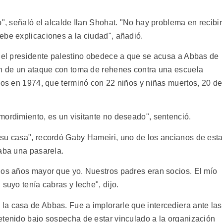
o", señaló el alcalde Ilan Shohat. "No hay problema en recibir
ebe explicaciones a la ciudad", añadió.
 del presidente palestino obedece a que se acusa a Abbas de
ón de un ataque con toma de rehenes contra una escuela
inos en 1974, que terminó con 22 niños y niñas muertos, 20 d
mordimiento, es un visitante no deseado", sentenció.
su casa", recordó Gaby Hameiri, uno de los ancianos de est
laba una pasarela.
dos años mayor que yo. Nuestros padres eran socios. El mío
suyo tenía cabras y leche", dijo.
a casa de Abbas. Fue a implorarle que intercediera ante las
etenido bajo sospecha de estar vinculado a la organización