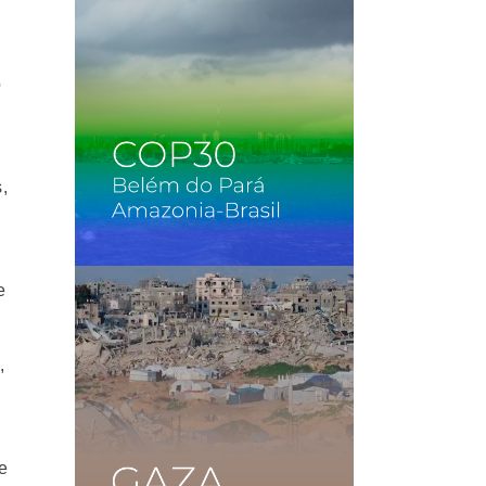
o
,
e
,
e