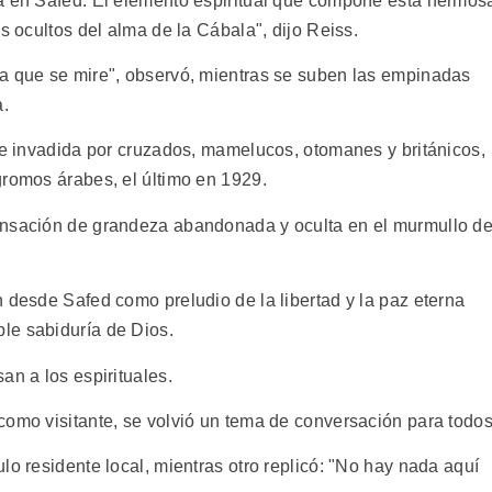
tá en Safed. El elemento espiritual que compone esta hermos
s ocultos del alma de la Cábala", dijo Reiss.
ea que se mire", observó, mientras se suben las empinadas
a.
fue invadida por cruzados, mamelucos, otomanes y británicos,
gromos árabes, el último en 1929.
ensación de grandeza abandonada y oculta en el murmullo d
 desde Safed como preludio de la libertad y la paz eterna
le sabiduría de Dios.
an a los espirituales.
como visitante, se volvió un tema de conversación para todos
lo residente local, mientras otro replicó: "No hay nada aquí