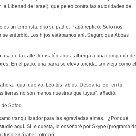
 la Libertad de Israel), que peleó contra las autoridades del
 es un terrorista, dijo su padre. Papá replicó: Solo nos
re se enturbió. Los hijos estábamos ahí. Seguro que Abbas
 casa de la calle Jerusalén ahora alberga a una compañía de
es. En el patio, una parra se eleva torcida, tan vieja como e
ahora, igual que yo. Leo tus labios. Desearía leer en tu
s tierras no son menos nuestras que tuyas", añadió.
s de Safed.
lsamo tranquilizador para las agraviadas almas. "¿Por qué
tudie aquí. Si le cuesta, le enseñaré por Skype (programa d
ncluso en árabe", ofreció.