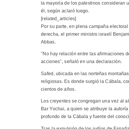
la mayoría de los palestinos consideran 
él, según aclaró luego.
[related_articles]
Por su parte, en plena campaña electoral
derecha, el primer ministro israelí Benj
Abbas.
"No hay relación entre las afirmaciones d
acciones", señaló en una declaración.
Safed, ubicada en las norteñas montañas 
religiosas. Es donde surgió la Cábala, c
cientos de años.
Los creyentes se congregan una vez al a
Bar Yochai, a quien se atribuye la autoría 
profundo de la Cábala y fuente del conoc
Tras la expulsión de los judíos de España