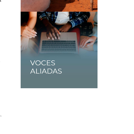
a
e
.