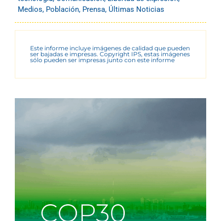
Medios
,
Población
,
Prensa
,
Últimas Noticias
Este informe incluye imágenes de calidad que pueden
ser bajadas e impresas. Copyright IPS, estas imágenes
sólo pueden ser impresas junto con este informe