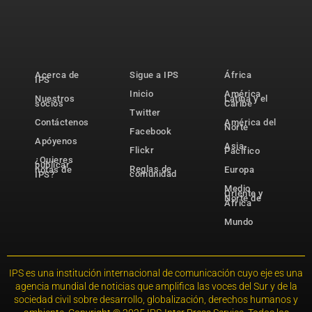
Acerca de
Sigue a IPS
África
IPS
Inicio
América
Nuestros
Latina y el
socios
Caribe
Twitter
Contáctenos
América del
Norte
Facebook
Apóyenos
Asia-
Flickr
Pacífico
¿Quieres
publicar
Reglas de
notas de
Europa
comunidad
IPS?
Medio
Oriente y
Norte de
África
Mundo
IPS es una institución internacional de comunicación cuyo eje es una
agencia mundial de noticias que amplifica las voces del Sur y de la
sociedad civil sobre desarrollo, globalización, derechos humanos y