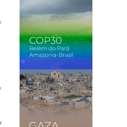
s
a
y