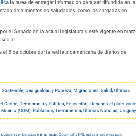
lica
la tarea de entregar información para ser difundida en la
istado de alimentos no saludables, como los cargados en
por el Senado en la actual legislatura y esté vigente en marz
scolar.
e el 6 de octubre por la red latinoamericana de diarios de
o Sostenible
,
Desigualdad y Pobreza
,
Migraciones
,
Salud
,
Últimas
el Caribe
,
Democracia y Política
,
Educación
,
Llenando el plato vací
l Milenio (ODM)
,
Población
,
Tierramérica
,
Últimas Noticias
,
Uruguay
 pueden ser bajadas e impresas. Copyright IPS, estas imágenes sólo