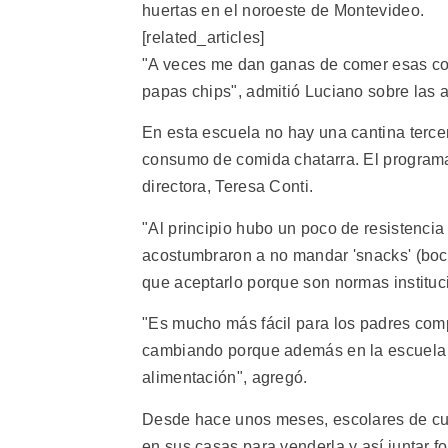
huertas en el noroeste de Montevideo.
[related_articles]
"A veces me dan ganas de comer esas c
papas chips", admitió Luciano sobre las a
En esta escuela no hay una cantina terce
consumo de comida chatarra. El programa
directora, Teresa Conti.
"Al principio hubo un poco de resistencia 
acostumbraron a no mandar 'snacks' (boca
que aceptarlo porque son normas instituci
"Es mucho más fácil para los padres compr
cambiando porque además en la escuela 
alimentación", agregó.
Desde hace unos meses, escolares de cua
en sus casas para venderla y así juntar fo