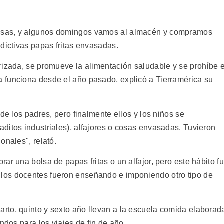
osas, y algunos domingos vamos al almacén y compramos
dictivas papas fritas envasadas.
rizada, se promueve la alimentación saludable y se prohíbe e
 funciona desde el año pasado, explicó a Tierramérica su
de los padres, pero finalmente ellos y los niños se
ditos industriales), alfajores o cosas envasadas. Tuvieron
onales", relató.
ar una bolsa de papas fritas o un alfajor, pero este hábito f
los docentes fueron enseñando e imponiendo otro tipo de
rto, quinto y sexto año llevan a la escuela comida elaborad
ndos para los viajes de fin de año.