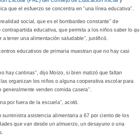
ón Escolar (PAE) del Consejo de Educación Inicial y
rica que el esfuerzo se concentra en "una línea educativa".
realidad social, que es el bombardeo constante" de
 contrapartida educativa, que permita a los niños saber lo q
 a tener una alimentación saludable", justificó.
 centros educativos de primaria muestran que no hay casi
o hay cantinas", dijo Moizo, si bien matizó que faltan
"las organizan los niños o alguna cooperativa escolar para
ero generalmente venden comida casera".
na por fuera de la escuela", acotó.
o suministra asistencia alimentaria a 67 por ciento de los
dades que van desde un almuerzo, un desayuno o una
s.