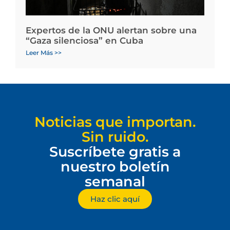
Expertos de la ONU alertan sobre una
“Gaza silenciosa” en Cuba
Leer Más >>
Noticias que importan.
Sin ruido.
Suscríbete gratis a
nuestro boletín
semanal
Haz clic aquí