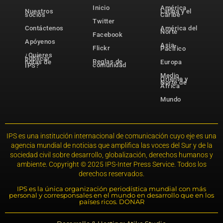
Inicio
América
Nuestros
Latina y el
socios
Caribe
Twitter
Contáctenos
América del
Norte
Facebook
Apóyenos
Asia-
Flickr
Pacífico
¿Quieres
publicar
Reglas de
notas de
Europa
comunidad
IPS?
Medio
Oriente y
Norte de
África
Mundo
IPS es una institución internacional de comunicación cuyo eje es una
agencia mundial de noticias que amplifica las voces del Sur y de la
sociedad civil sobre desarrollo, globalización, derechos humanos y
ambiente. Copyright © 2025 IPS-Inter Press Service. Todos los
derechos reservados.
IPS es la única organización periodística mundial con más
personal y corresponsales en el mundo en desarrollo que en los
países ricos. DONAR