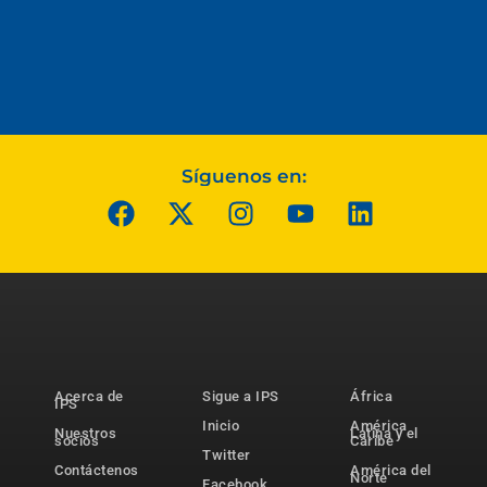
Síguenos en:
Acerca de
Sigue a IPS
África
IPS
Inicio
América
Nuestros
Latina y el
socios
Caribe
Twitter
Contáctenos
América del
Norte
Facebook