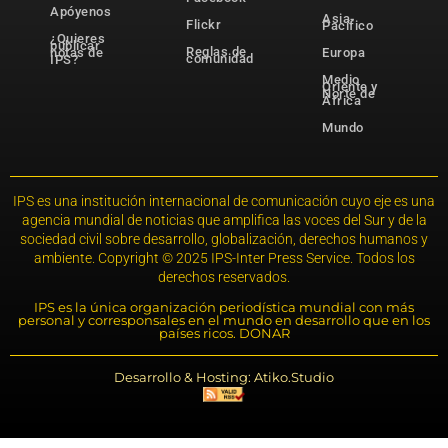
Apóyenos
Asia-
Flickr
Pacífico
¿Quieres
publicar
Reglas de
notas de
Europa
comunidad
IPS?
Medio
Oriente y
Norte de
África
Mundo
IPS es una institución internacional de comunicación cuyo eje es una
agencia mundial de noticias que amplifica las voces del Sur y de la
sociedad civil sobre desarrollo, globalización, derechos humanos y
ambiente. Copyright © 2025 IPS-Inter Press Service. Todos los
derechos reservados.
IPS es la única organización periodística mundial con más
personal y corresponsales en el mundo en desarrollo que en los
países ricos. DONAR
Desarrollo & Hosting: Atiko.Studio