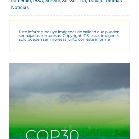
comercio
,
IBSA
,
Sur-Sur
,
Sur-Sur
,
TDI
,
Trabajo
,
Últimas
Noticias
Este informe incluye imágenes de calidad que pueden
ser bajadas e impresas. Copyright IPS, estas imágenes
sólo pueden ser impresas junto con este informe