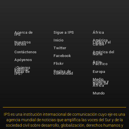
Acerca de
Sigue a IPS
África
IPS
Inicio
América
Nuestros
Latina y el
socios
Caribe
Twitter
Contáctenos
América del
Norte
Facebook
Apóyenos
Asia-
Flickr
Pacífico
¿Quieres
publicar
Reglas de
notas de
Europa
comunidad
IPS?
Medio
Oriente y
Norte de
África
Mundo
IPS es una institución internacional de comunicación cuyo eje es una
agencia mundial de noticias que amplifica las voces del Sur y de la
sociedad civil sobre desarrollo, globalización, derechos humanos y