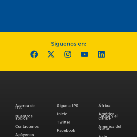
Síguenos en:
Acerca de
Sigue a IPS
África
IPS
Inicio
América
Nuestros
Latina y el
socios
Caribe
Twitter
Contáctenos
América del
Norte
Facebook
Apóyenos
Asia-