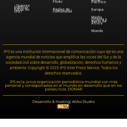
Flickr
Pacífico
¿Quieres
publicar
Reglas de
notas de
Europa
comunidad
IPS?
Medio
Oriente y
Norte de
África
Mundo
IPS es una institución internacional de comunicación cuyo eje es una
agencia mundial de noticias que amplifica las voces del Sur y de la
sociedad civil sobre desarrollo, globalización, derechos humanos y
ambiente. Copyright © 2025 IPS-Inter Press Service. Todos los
derechos reservados.
IPS es la única organización periodística mundial con más
personal y corresponsales en el mundo en desarrollo que en los
países ricos. DONAR
Desarrollo & Hosting: Atiko.Studio