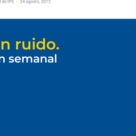
l de IPS
24 agosto, 2012
n ruido.
ín semanal