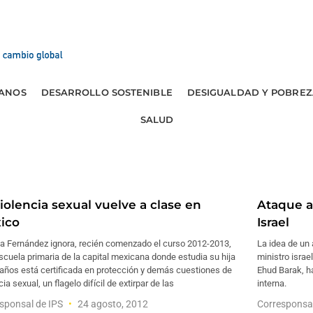
ANOS
DESARROLLO SOSTENIBLE
DESIGUALDAD Y POBREZ
SALUD
iolencia sexual vuelve a clase en
Ataque a
ico
Israel
a Fernández ignora, recién comenzado el curso 2012-2013,
La idea de un 
escuela primaria de la capital mexicana donde estudia su hija
ministro isra
años está certificada en protección y demás cuestiones de
Ehud Barak, ha
cia sexual, un flagelo difícil de extirpar de las
interna.
sponsal de IPS
24 agosto, 2012
Corresponsa