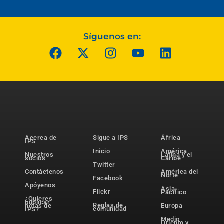
Síguenos en:
Acerca de
Sigue a IPS
África
IPS
Inicio
América
Nuestros
Latina y el
socios
Caribe
Twitter
Contáctenos
América del
Norte
Facebook
Apóyenos
Asia-
Flickr
Pacífico
¿Quieres
publicar
Reglas de
notas de
Europa
comunidad
IPS?
Medio
Oriente y