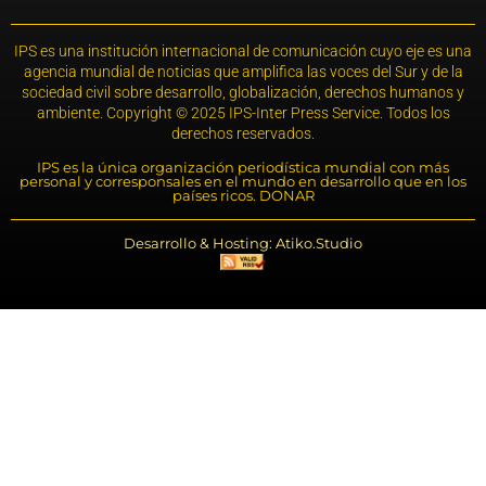
IPS es una institución internacional de comunicación cuyo eje es una
agencia mundial de noticias que amplifica las voces del Sur y de la
sociedad civil sobre desarrollo, globalización, derechos humanos y
ambiente. Copyright © 2025 IPS-Inter Press Service. Todos los
derechos reservados.
IPS es la única organización periodística mundial con más
personal y corresponsales en el mundo en desarrollo que en los
países ricos. DONAR
Desarrollo & Hosting: Atiko.Studio