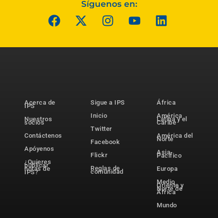
Síguenos en:
Acerca de
Sigue a IPS
África
IPS
Inicio
América
Nuestros
Latina y el
socios
Caribe
Twitter
Contáctenos
América del
Norte
Facebook
Apóyenos
Asia-
Flickr
Pacífico
¿Quieres
publicar
Reglas de
notas de
Europa
comunidad
IPS?
Medio
Oriente y
Norte de
África
Mundo