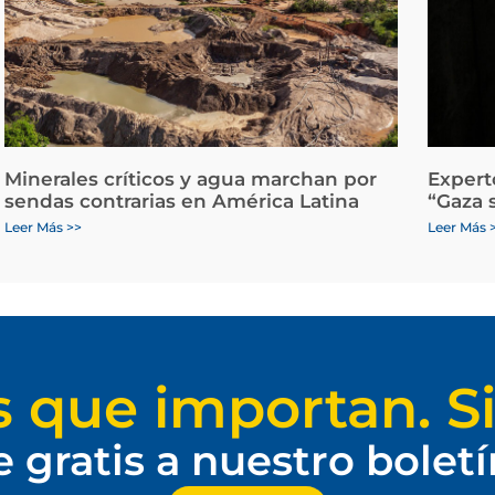
Minerales críticos y agua marchan por
Expert
sendas contrarias en América Latina
“Gaza 
Leer Más >>
Leer Más 
s que importan. Si
e gratis a nuestro bolet