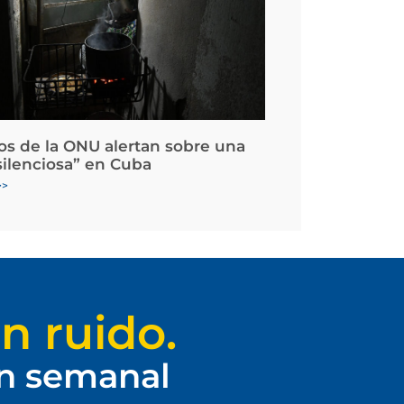
os de la ONU alertan sobre una
silenciosa” en Cuba
>>
n ruido.
ín semanal