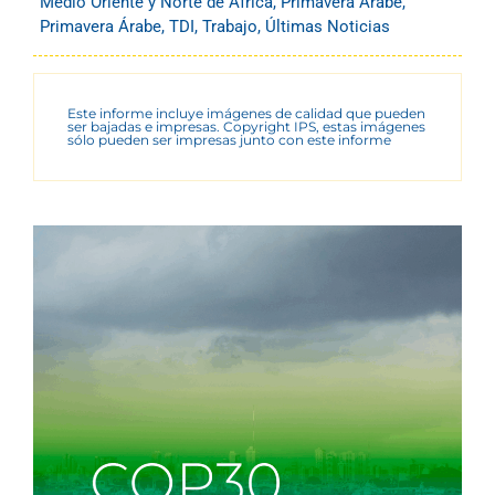
Medio Oriente y Norte de África
,
Primavera Árabe
,
Primavera Árabe
,
TDI
,
Trabajo
,
Últimas Noticias
Este informe incluye imágenes de calidad que pueden
ser bajadas e impresas. Copyright IPS, estas imágenes
sólo pueden ser impresas junto con este informe