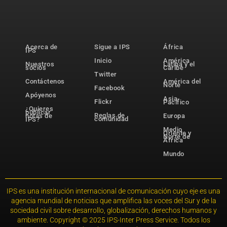
Acerca de
Sigue a IPS
África
IPS
Inicio
América
Nuestros
Latina y el
socios
Caribe
Twitter
Contáctenos
América del
Norte
Facebook
Apóyenos
Asia-
Flickr
Pacífico
¿Quieres
publicar
Reglas de
notas de
Europa
comunidad
IPS?
Medio
Oriente y
Norte de
África
Mundo
IPS es una institución internacional de comunicación cuyo eje es una
agencia mundial de noticias que amplifica las voces del Sur y de la
sociedad civil sobre desarrollo, globalización, derechos humanos y
ambiente. Copyright © 2025 IPS-Inter Press Service. Todos los