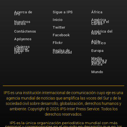
Acerca de
Sigue a IPS
África
IPS
Inicio
América
Nuestros
Latina y el
socios
Caribe
Twitter
Contáctenos
América del
Norte
Facebook
Apóyenos
Asia-
Flickr
Pacífico
¿Quieres
publicar
Reglas de
notas de
Europa
comunidad
IPS?
Medio
Oriente y
Norte de
África
Mundo
IPS es una institución internacional de comunicación cuyo eje es una
agencia mundial de noticias que amplifica las voces del Sur y de la
sociedad civil sobre desarrollo, globalización, derechos humanos y
ambiente. Copyright © 2025 IPS-Inter Press Service. Todos los
derechos reservados.
IPS es la única organización periodística mundial con más
personal y corresponsales en el mundo en desarrollo que en los