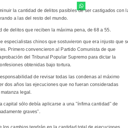
inuir la cantidad de delitos pasibles de ser castigados con l
rando a las del resto del mundo.
d de delitos que reciben la máxima pena, de 68 a 55.
e especialistas chinos que sostuvieron que era injusto que s
iales. Primero convencieron al Partido Comunista de que
 aprobación del Tribunal Popular Supremo para dictar la
onfesiones obtenidas bajo tortura.
responsabilidad de revisar todas las condenas al máximo
der dos años las ejecuciones que no fueran consideradas
 matanza legal.
 capital sólo debía aplicarse a una "ínfima cantidad" de
madamente graves".
e los cambios tendrán en la cantidad total de ejecuciones,