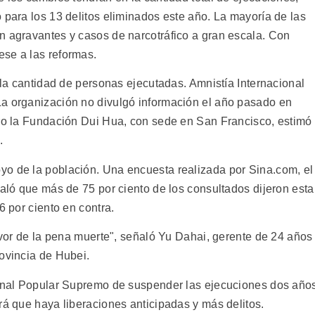
 para los 13 delitos eliminados este año. La mayoría de las
n agravantes y casos de narcotráfico a gran escala. Con
se a las reformas.
e la cantidad de personas ejecutadas. Amnistía Internacional
La organización no divulgó información el año pasado en
ero la Fundación Dui Hua, con sede en San Francisco, estimó
.
yo de la población. Una encuesta realizada por Sina.com, el
ñaló que más de 75 por ciento de los consultados dijeron esta
6 por ciento en contra.
favor de la pena muerte", señaló Yu Dahai, gerente de 24 años
rovincia de Hubei.
ibunal Popular Supremo de suspender las ejecuciones dos año
rá que haya liberaciones anticipadas y más delitos.