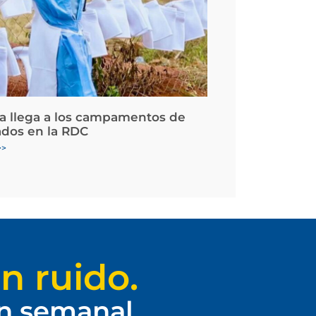
la llega a los campamentos de
ados en la RDC
>>
n ruido.
ín semanal