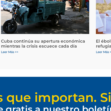
Cuba continúa su apertura económica
El ébo
mientras la crisis escuece cada día
refugi
Leer Más >>
Leer Más 
s que importan. Si
e gratis a nuestro bolet