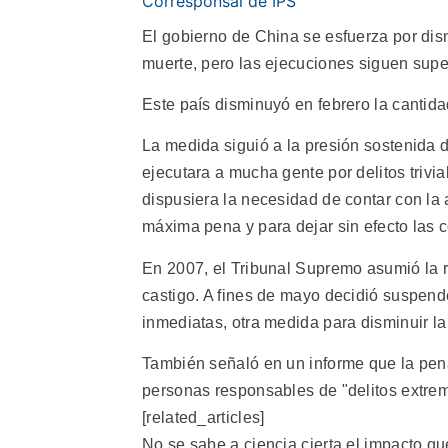
Corresponsal de IPS
El gobierno de China se esfuerza por dism
muerte, pero las ejecuciones siguen supe
Este país disminuyó en febrero la cantida
La medida siguió a la presión sostenida d
ejecutara a mucha gente por delitos triv
dispusiera la necesidad de contar con la
máxima pena y para dejar sin efecto las c
En 2007, el Tribunal Supremo asumió la 
castigo. A fines de mayo decidió suspen
inmediatas, otra medida para disminuir la
También señaló en un informe que la pena
personas responsables de "delitos extre
[related_articles]
No se sabe a ciencia cierta el impacto qu