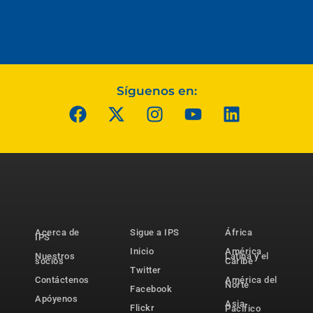
Síguenos en:
Acerca de
Sigue a IPS
África
IPS
Inicio
América
Nuestros
Latina y el
socios
Caribe
Twitter
Contáctenos
América del
Norte
Facebook
Apóyenos
Asia-
Flickr
Pacífico