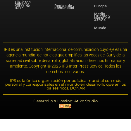
¿Quieres
publicar
Reglas de
notas de
Europa
comunidad
IPS?
Medio
Oriente y
Norte de
África
Mundo
IPS es una institución internacional de comunicación cuyo eje es una
agencia mundial de noticias que amplifica las voces del Sur y de la
sociedad civil sobre desarrollo, globalización, derechos humanos y
ambiente. Copyright © 2025 IPS-Inter Press Service. Todos los
derechos reservados.
IPS es la única organización periodística mundial con más
personal y corresponsales en el mundo en desarrollo que en los
países ricos. DONAR
Desarrollo & Hosting: Atiko.Studio