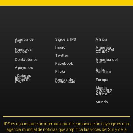
Acerca de
Sigue a IPS
África
IPS
Inicio
América
Nuestros
Latina y el
socios
Caribe
Twitter
Contáctenos
América del
Norte
Facebook
Apóyenos
Asia-
Flickr
Pacífico
¿Quieres
publicar
Reglas de
notas de
Europa
comunidad
IPS?
Medio
Oriente y
Norte de
África
Mundo
IPS es una institución internacional de comunicación cuyo eje es una
agencia mundial de noticias que amplifica las voces del Sur y de la