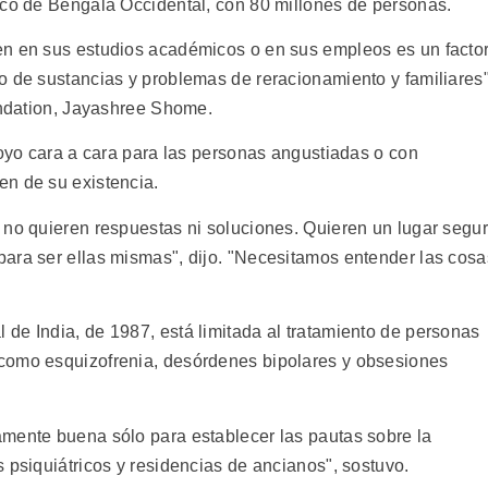
ico de Bengala Occidental, con 80 millones de personas.
en en sus estudios académicos o en sus empleos es un facto
o de sustancias y problemas de reracionamiento y familiares"
oundation, Jayashree Shome.
poyo cara a cara para las personas angustiadas o con
en de su existencia.
 no quieren respuestas ni soluciones. Quieren un lugar segu
ara ser ellas mismas", dijo. "Necesitamos entender las cosa
de India, de 1987, está limitada al tratamiento de personas
como esquizofrenia, desórdenes bipolares y obsesiones
mente buena sólo para establecer las pautas sobre la
 psiquiátricos y residencias de ancianos", sostuvo.