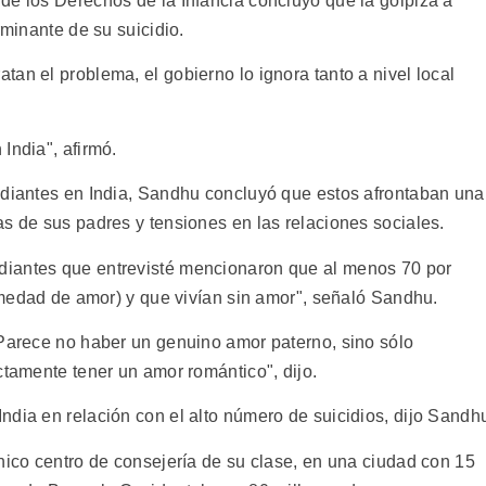
de los Derechos de la Infancia concluyó que la golpiza a
rminante de su suicidio.
an el problema, el gobierno lo ignora tanto a nivel local
India", afirmó.
udiantes en India, Sandhu concluyó que estos afrontaban una
s de sus padres y tensiones en las relaciones sociales.
diantes que entrevisté mencionaron que al menos 70 por
ermedad de amor) y que vivían sin amor", señaló Sandhu.
 Parece no haber un genuino amor paterno, sino sólo
ctamente tener un amor romántico", dijo.
ndia en relación con el alto número de suicidios, dijo Sandh
nico centro de consejería de su clase, en una ciudad con 15