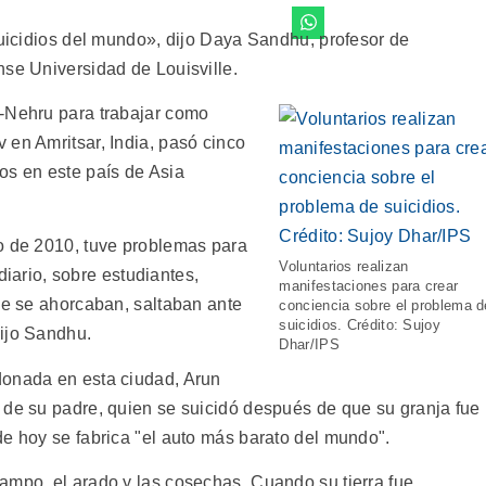
suicidios del mundo», dijo Daya Sandhu, profesor de
nse Universidad de Louisville.
t-Nehru para trabajar como
 en Amritsar, India, pasó cinco
os en este país de Asia
o de 2010, tuve problemas para
Voluntarios realizan
 diario, sobre estudiantes,
manifestaciones para crear
ue se ahorcaban, saltaban ante
conciencia sobre el problema d
suicidios. Crédito: Sujoy
dijo Sandhu.
Dhar/IPS
donada en esta ciudad, Arun
 de su padre, quien se suicidó después de que su granja fue
de hoy se fabrica "el auto más barato del mundo".
ampo, el arado y las cosechas. Cuando su tierra fue