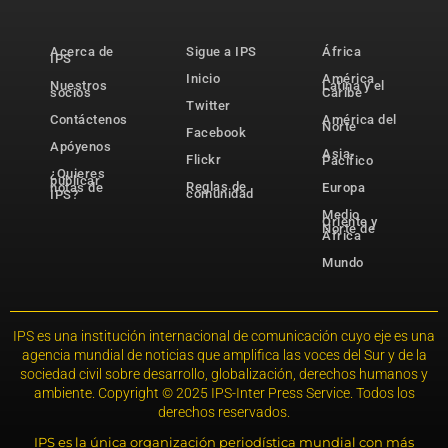
Acerca de
Sigue a IPS
África
IPS
Inicio
América
Nuestros
Latina y el
socios
Caribe
Twitter
Contáctenos
América del
Norte
Facebook
Apóyenos
Asia-
Flickr
Pacífico
¿Quieres
publicar
Reglas de
notas de
Europa
comunidad
IPS?
Medio
Oriente y
Norte de
África
Mundo
IPS es una institución internacional de comunicación cuyo eje es una
agencia mundial de noticias que amplifica las voces del Sur y de la
sociedad civil sobre desarrollo, globalización, derechos humanos y
ambiente. Copyright © 2025 IPS-Inter Press Service. Todos los
derechos reservados.
IPS es la única organización periodística mundial con más