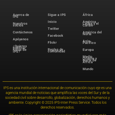
Acerca de
Sigue a IPS
África
IPS
Inicio
América
Nuestros
Latina y el
socios
Caribe
Twitter
Contáctenos
América del
Norte
Facebook
Apóyenos
Asia-
Flickr
Pacífico
¿Quieres
publicar
Reglas de
notas de
Europa
comunidad
IPS?
Medio
Oriente y
Norte de
África
Mundo
IPS es una institución internacional de comunicación cuyo eje es una
agencia mundial de noticias que amplifica las voces del Sur y de la
sociedad civil sobre desarrollo, globalización, derechos humanos y
ambiente. Copyright © 2025 IPS-Inter Press Service. Todos los
derechos reservados.