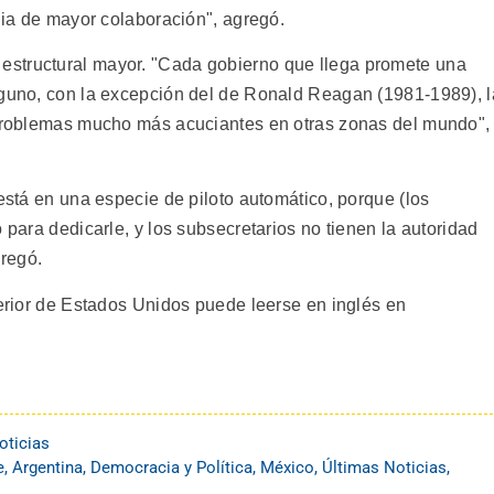
egia de mayor colaboración", agregó.
structural mayor. "Cada gobierno que llega promete una
nguno, con la excepción del de Ronald Reagan (1981-1989), l
n problemas mucho más acuciantes en otras zonas del mundo",
 está en una especie de piloto automático, porque (los
 para dedicarle, y los subsecretarios no tienen la autoridad
regó.
terior de Estados Unidos puede leerse en inglés en
oticias
e
,
Argentina
,
Democracia y Política
,
México
,
Últimas Noticias
,