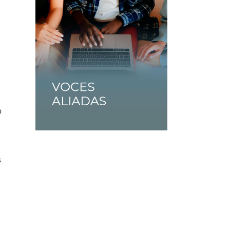
n
o
s