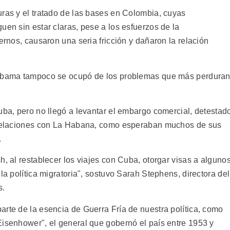
uras y el tratado de las bases en Colombia, cuyas
uen sin estar claras, pese a los esfuerzos de la
ernos, causaron una seria fricción y dañaron la relación
e Obama tampoco se ocupó de los problemas que más perdura
uba, pero no llegó a levantar el embargo comercial, detestad
s relaciones con La Habana, como esperaban muchos de sus
.
h, al restablecer los viajes con Cuba, otorgar visas a alguno
la política migratoria", sostuvo Sarah Stephens, directora del
s.
arte de la esencia de Guerra Fría de nuestra política, como
Eisenhower", el general que gobernó el país entre 1953 y