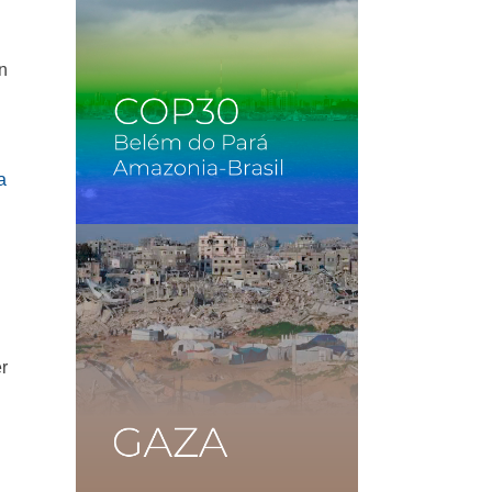
un
er