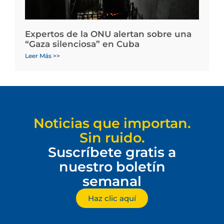
Expertos de la ONU alertan sobre una
“Gaza silenciosa” en Cuba
Leer Más >>
Noticias que importan.
Sin ruido.
Suscríbete gratis a
nuestro boletín
semanal
Haz clic aquí