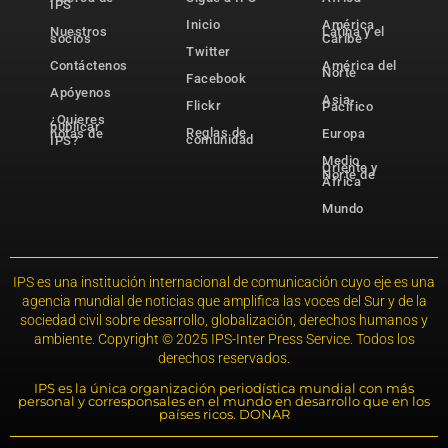
IPS
Inicio
América
Nuestros
Latina y el
socios
Caribe
Twitter
Contáctenos
América del
Norte
Facebook
Apóyenos
Asia-
Flickr
Pacífico
¿Quieres
publicar
Reglas de
notas de
Europa
comunidad
IPS?
Medio
Oriente y
Norte de
África
Mundo
IPS es una institución internacional de comunicación cuyo eje es una
agencia mundial de noticias que amplifica las voces del Sur y de la
sociedad civil sobre desarrollo, globalización, derechos humanos y
ambiente. Copyright © 2025 IPS-Inter Press Service. Todos los
derechos reservados.
IPS es la única organización periodística mundial con más
personal y corresponsales en el mundo en desarrollo que en los
países ricos. DONAR