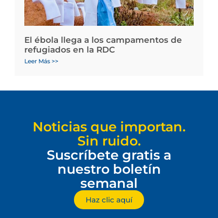
El ébola llega a los campamentos de
refugiados en la RDC
Leer Más >>
Noticias que importan.
Sin ruido.
Suscríbete gratis a
nuestro boletín
semanal
Haz clic aquí