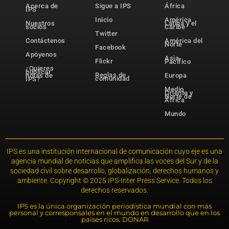
Acerca de
Sigue a IPS
África
IPS
Inicio
América
Nuestros
Latina y el
socios
Caribe
Twitter
Contáctenos
América del
Norte
Facebook
Apóyenos
Asia-
Flickr
Pacífico
¿Quieres
publicar
Reglas de
notas de
Europa
comunidad
IPS?
Medio
Oriente y
Norte de
África
Mundo
IPS es una institución internacional de comunicación cuyo eje es una
agencia mundial de noticias que amplifica las voces del Sur y de la
sociedad civil sobre desarrollo, globalización, derechos humanos y
ambiente. Copyright © 2025 IPS-Inter Press Service. Todos los
derechos reservados.
IPS es la única organización periodística mundial con más
personal y corresponsales en el mundo en desarrollo que en los
países ricos. DONAR