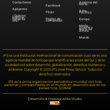
Contáctenos
América del
Norte
Facebook
Apóyenos
Asia-
Flickr
Pacífico
¿Quieres
publicar
Reglas de
notas de
Europa
comunidad
IPS?
Medio
Oriente y
Norte de
África
Mundo
IPS es una institución internacional de comunicación cuyo eje es una
agencia mundial de noticias que amplifica las voces del Sur y de la
sociedad civil sobre desarrollo, globalización, derechos humanos y
ambiente. Copyright © 2025 IPS-Inter Press Service. Todos los
derechos reservados.
IPS es la única organización periodística mundial con más
personal y corresponsales en el mundo en desarrollo que en los
países ricos. DONAR
Desarrollo & Hosting: Atiko.Studio