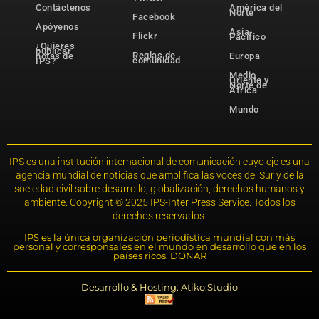
Contáctenos
América del
Norte
Facebook
Apóyenos
Asia-
Flickr
Pacífico
¿Quieres
publicar
Reglas de
notas de
Europa
comunidad
IPS?
Medio
Oriente y
Norte de
África
Mundo
IPS es una institución internacional de comunicación cuyo eje es una
agencia mundial de noticias que amplifica las voces del Sur y de la
sociedad civil sobre desarrollo, globalización, derechos humanos y
ambiente. Copyright © 2025 IPS-Inter Press Service. Todos los
derechos reservados.
IPS es la única organización periodística mundial con más
personal y corresponsales en el mundo en desarrollo que en los
países ricos. DONAR
Desarrollo & Hosting: Atiko.Studio