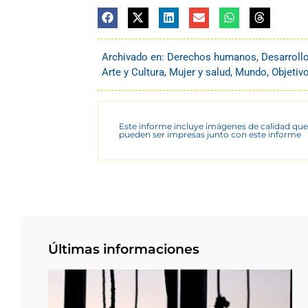
Archivado en:
Derechos humanos
,
Desarroll
Arte y Cultura
,
Mujer y salud
,
Mundo
,
Objetiv
Este informe incluye imágenes de calidad que
pueden ser impresas junto con este informe
Últimas informaciones