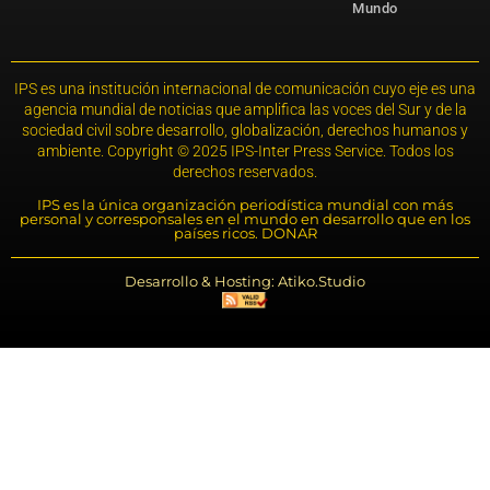
Mundo
IPS es una institución internacional de comunicación cuyo eje es una
agencia mundial de noticias que amplifica las voces del Sur y de la
sociedad civil sobre desarrollo, globalización, derechos humanos y
ambiente. Copyright © 2025 IPS-Inter Press Service. Todos los
derechos reservados.
IPS es la única organización periodística mundial con más
personal y corresponsales en el mundo en desarrollo que en los
países ricos. DONAR
Desarrollo & Hosting: Atiko.Studio