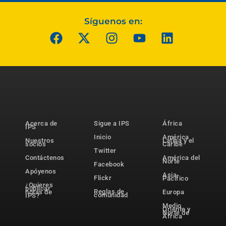
Síguenos en:
Acerca de
Sigue a IPS
África
IPS
Inicio
América
Nuestros
Latina y el
socios
Caribe
Twitter
Contáctenos
América del
Norte
Facebook
Apóyenos
Asia-
Flickr
Pacífico
¿Quieres
publicar
Reglas de
notas de
Europa
comunidad
IPS?
Medio
Oriente y
Norte de
África