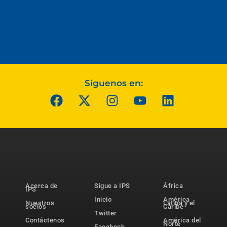
Síguenos en:
Acerca de
Sigue a IPS
África
IPS
Inicio
América
Nuestros
Latina y el
socios
Caribe
Twitter
Contáctenos
América del
Norte
Facebook