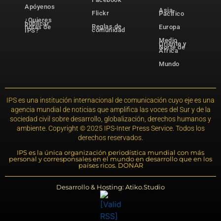
Apóyenos
Asia-
Flickr
Pacífico
¿Quieres
publicar
Reglas de
notas de
Europa
comunidad
IPS?
Medio
Oriente y
Norte de
África
Mundo
IPS es una institución internacional de comunicación cuyo eje es una
agencia mundial de noticias que amplifica las voces del Sur y de la
sociedad civil sobre desarrollo, globalización, derechos humanos y
ambiente. Copyright © 2025 IPS-Inter Press Service. Todos los
derechos reservados.
IPS es la única organización periodística mundial con más
personal y corresponsales en el mundo en desarrollo que en los
países ricos. DONAR
Desarrollo & Hosting: Atiko.Studio