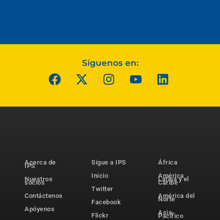
Síguenos en:
Acerca de
Sigue a IPS
África
IPS
Inicio
América
Nuestros
Latina y el
socios
Caribe
Twitter
Contáctenos
América del
Norte
Facebook
Apóyenos
Asia-
Flickr
Pacífico