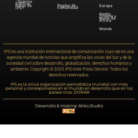
¿Quieres
publicar
Reglas de
notas de
Europa
comunidad
IPS?
Medio
Oriente y
Norte de
África
Mundo
IPS es una institución internacional de comunicación cuyo eje es una
agencia mundial de noticias que amplifica las voces del Sur y de la
sociedad civil sobre desarrollo, globalización, derechos humanos y
ambiente. Copyright © 2025 IPS-Inter Press Service. Todos los
derechos reservados.
IPS es la única organización periodística mundial con más
personal y corresponsales en el mundo en desarrollo que en los
países ricos. DONAR
Desarrollo & Hosting: Atiko.Studio