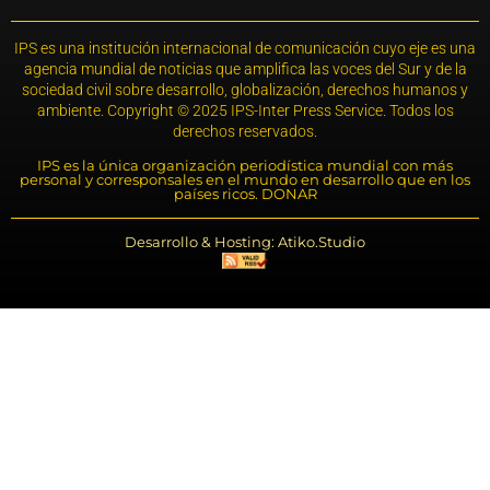
IPS es una institución internacional de comunicación cuyo eje es una
agencia mundial de noticias que amplifica las voces del Sur y de la
sociedad civil sobre desarrollo, globalización, derechos humanos y
ambiente. Copyright © 2025 IPS-Inter Press Service. Todos los
derechos reservados.
IPS es la única organización periodística mundial con más
personal y corresponsales en el mundo en desarrollo que en los
países ricos. DONAR
Desarrollo & Hosting: Atiko.Studio