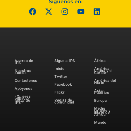
Síguenos en:
Acerca de
Sigue a IPS
África
IPS
Inicio
América
Nuestros
Latina y el
socios
Caribe
Twitter
Contáctenos
América del
Norte
Facebook
Apóyenos
Asia-
Flickr
Pacífico
¿Quieres
publicar
Reglas de
notas de
Europa
comunidad
IPS?
Medio
Oriente y
Norte de
África
Mundo