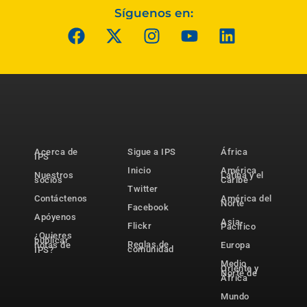
Síguenos en:
Acerca de
Sigue a IPS
África
IPS
Inicio
América
Nuestros
Latina y el
socios
Caribe
Twitter
Contáctenos
América del
Norte
Facebook
Apóyenos
Asia-
Flickr
Pacífico
¿Quieres
publicar
Reglas de
notas de
Europa
comunidad
IPS?
Medio
Oriente y
Norte de
África
Mundo