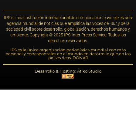
IPS es una institución internacional de comunicación cuyo eje es una
agencia mundial de noticias que amplifica las voces del Sur y de la
sociedad civil sobre desarrollo, globalización, derechos humanos y
ambiente. Copyright © 2025 IPS-Inter Press Service. Todos los
derechos reservados.
IPS es la única organización periodística mundial con más
personal y corresponsales en el mundo en desarrollo que en los
países ricos. DONAR
Desarrollo & Hosting: Atiko.Studio