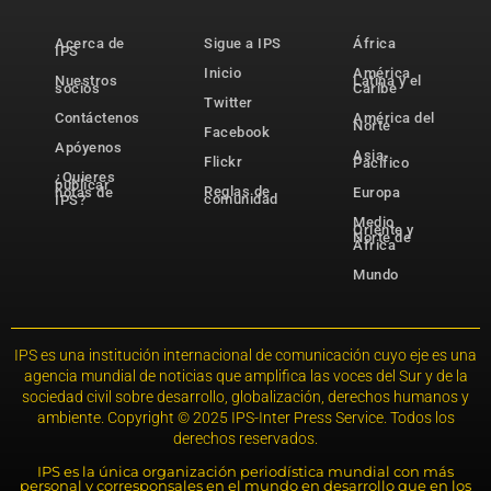
Acerca de
Sigue a IPS
África
IPS
Inicio
América
Nuestros
Latina y el
socios
Caribe
Twitter
Contáctenos
América del
Norte
Facebook
Apóyenos
Asia-
Flickr
Pacífico
¿Quieres
publicar
Reglas de
notas de
Europa
comunidad
IPS?
Medio
Oriente y
Norte de
África
Mundo
IPS es una institución internacional de comunicación cuyo eje es una
agencia mundial de noticias que amplifica las voces del Sur y de la
sociedad civil sobre desarrollo, globalización, derechos humanos y
ambiente. Copyright © 2025 IPS-Inter Press Service. Todos los
derechos reservados.
IPS es la única organización periodística mundial con más
personal y corresponsales en el mundo en desarrollo que en los