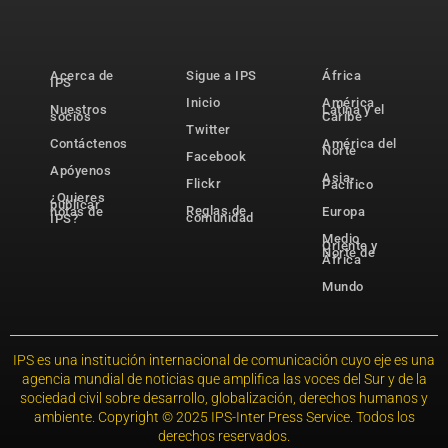
Acerca de
Sigue a IPS
África
IPS
Inicio
América
Nuestros
Latina y el
socios
Caribe
Twitter
Contáctenos
América del
Norte
Facebook
Apóyenos
Asia-
Flickr
Pacífico
¿Quieres
publicar
Reglas de
notas de
Europa
comunidad
IPS?
Medio
Oriente y
Norte de
África
Mundo
IPS es una institución internacional de comunicación cuyo eje es una
agencia mundial de noticias que amplifica las voces del Sur y de la
sociedad civil sobre desarrollo, globalización, derechos humanos y
ambiente. Copyright © 2025 IPS-Inter Press Service. Todos los
derechos reservados.