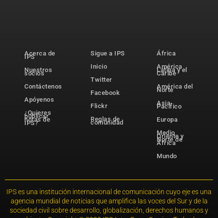
Acerca de
Sigue a IPS
África
IPS
Inicio
América
Nuestros
Latina y el
socios
Caribe
Twitter
Contáctenos
América del
Norte
Facebook
Apóyenos
Asia-
Flickr
Pacífico
¿Quieres
publicar
Reglas de
notas de
Europa
comunidad
IPS?
Medio
Oriente y
Norte de
África
Mundo
IPS es una institución internacional de comunicación cuyo eje es una
agencia mundial de noticias que amplifica las voces del Sur y de la
sociedad civil sobre desarrollo, globalización, derechos humanos y