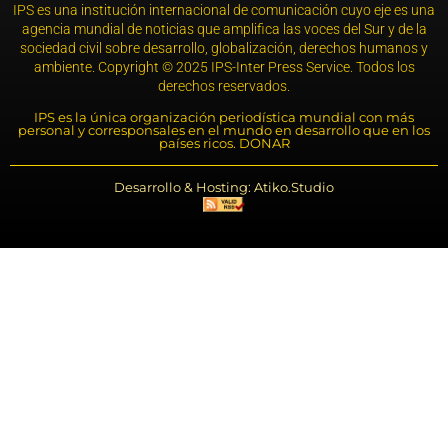
IPS es una institución internacional de comunicación cuyo eje es una
agencia mundial de noticias que amplifica las voces del Sur y de la
sociedad civil sobre desarrollo, globalización, derechos humanos y
ambiente. Copyright © 2025 IPS-Inter Press Service. Todos los
derechos reservados.
IPS es la única organización periodística mundial con más
personal y corresponsales en el mundo en desarrollo que en los
países ricos. DONAR
Desarrollo & Hosting: Atiko.Studio