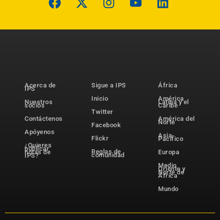
Acerca de
Sigue a IPS
África
IPS
Inicio
América
Nuestros
Latina y el
socios
Caribe
Twitter
Contáctenos
América del
Norte
Facebook
Apóyenos
Asia-
Flickr
Pacífico
¿Quieres
publicar
Reglas de
notas de
Europa
comunidad
IPS?
Medio
Oriente y
Norte de
África
Mundo