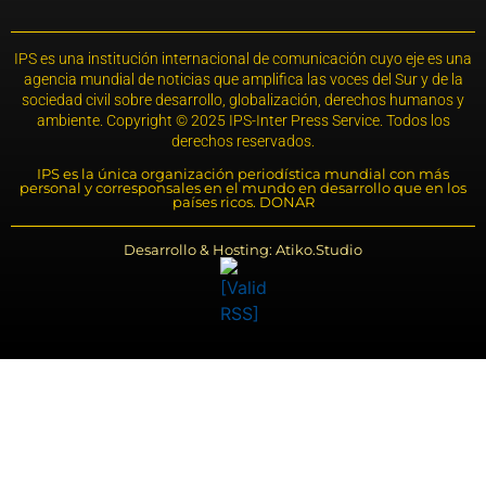
IPS es una institución internacional de comunicación cuyo eje es una
agencia mundial de noticias que amplifica las voces del Sur y de la
sociedad civil sobre desarrollo, globalización, derechos humanos y
ambiente. Copyright © 2025 IPS-Inter Press Service. Todos los
derechos reservados.
IPS es la única organización periodística mundial con más
personal y corresponsales en el mundo en desarrollo que en los
países ricos. DONAR
Desarrollo & Hosting: Atiko.Studio