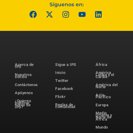
Síguenos en:
Acerca de
Sigue a IPS
África
IPS
Inicio
América
Nuestros
Latina y el
socios
Caribe
Twitter
Contáctenos
América del
Norte
Facebook
Apóyenos
Asia-
Flickr
Pacífico
¿Quieres
publicar
Reglas de
notas de
Europa
comunidad
IPS?
Medio
Oriente y
Norte de
África
Mundo