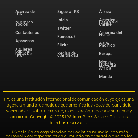
Acerca de
Sigue a IPS
África
IPS
Inicio
América
Nuestros
Latina y el
socios
Caribe
Twitter
Contáctenos
América del
Norte
Facebook
Apóyenos
Asia-
Flickr
Pacífico
¿Quieres
publicar
Reglas de
notas de
Europa
comunidad
IPS?
Medio
Oriente y
Norte de
África
Mundo
IPS es una institución internacional de comunicación cuyo eje es una
agencia mundial de noticias que amplifica las voces del Sur y de la
sociedad civil sobre desarrollo, globalización, derechos humanos y
ambiente. Copyright © 2025 IPS-Inter Press Service. Todos los
derechos reservados.
IPS es la única organización periodística mundial con más
personal y corresponsales en el mundo en desarrollo que en los