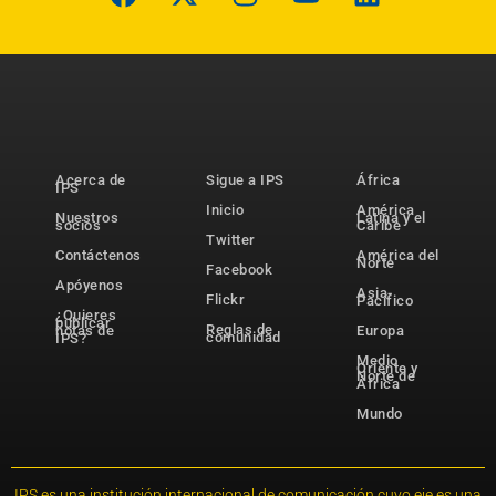
Acerca de
Sigue a IPS
África
IPS
Inicio
América
Nuestros
Latina y el
socios
Caribe
Twitter
Contáctenos
América del
Norte
Facebook
Apóyenos
Asia-
Flickr
Pacífico
¿Quieres
publicar
Reglas de
notas de
Europa
comunidad
IPS?
Medio
Oriente y
Norte de
África
Mundo
IPS es una institución internacional de comunicación cuyo eje es una