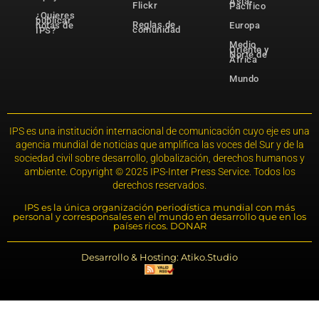
Asia-
Flickr
Pacífico
¿Quieres
publicar
Reglas de
notas de
Europa
comunidad
IPS?
Medio
Oriente y
Norte de
África
Mundo
IPS es una institución internacional de comunicación cuyo eje es una
agencia mundial de noticias que amplifica las voces del Sur y de la
sociedad civil sobre desarrollo, globalización, derechos humanos y
ambiente. Copyright © 2025 IPS-Inter Press Service. Todos los
derechos reservados.
IPS es la única organización periodística mundial con más
personal y corresponsales en el mundo en desarrollo que en los
países ricos. DONAR
Desarrollo & Hosting: Atiko.Studio