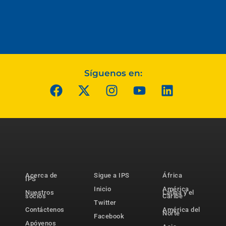
Síguenos en:
Acerca de
Sigue a IPS
África
IPS
Inicio
América
Nuestros
Latina y el
socios
Caribe
Twitter
Contáctenos
América del
Norte
Facebook
Apóyenos