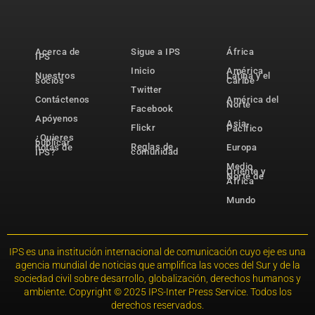
Acerca de
Sigue a IPS
África
IPS
Inicio
América
Nuestros
Latina y el
socios
Caribe
Twitter
Contáctenos
América del
Norte
Facebook
Apóyenos
Asia-
Flickr
Pacífico
¿Quieres
publicar
Reglas de
notas de
Europa
comunidad
IPS?
Medio
Oriente y
Norte de
África
Mundo
IPS es una institución internacional de comunicación cuyo eje es una
agencia mundial de noticias que amplifica las voces del Sur y de la
sociedad civil sobre desarrollo, globalización, derechos humanos y
ambiente. Copyright © 2025 IPS-Inter Press Service. Todos los
derechos reservados.