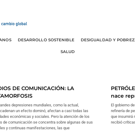
ANOS
DESARROLLO SOSTENIBLE
DESIGUALDAD Y POBREZ
SALUD
IOS DE COMUNICACIÓN: LA
PETRÓLEO
TAMORFOSIS
nace re
randes depresiones mundiales, como la actual,
El gobierno d
cadenan un efecto dominó, afectan a casi todas las
refinería de p
dades económicas y sociales. Pero la atención de los
que insumirá 
s de comunicación se concentra sobre algunas de sus
recibió crític
les y continuas manifestaciones, las que