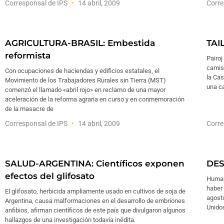
Corresponsal de IPS
14 abril, 2009
Corre
AGRICULTURA-BRASIL: Embestida
TAI
reformista
Pairo
camise
Con ocupaciones de haciendas y edificios estatales, el
la Cas
Movimiento de los Trabajadores Rurales sin Tierra (MST)
una ca
comenzó el llamado «abril rojo» en reclamo de una mayor
aceleración de la reforma agraria en curso y en conmemoración
de la masacre de
Corresponsal de IPS
14 abril, 2009
Corre
SALUD-ARGENTINA: Científicos exponen
DES
efectos del glifosato
Human
haber 
El glifosato, herbicida ampliamente usado en cultivos de soja de
agosto
Argentina, causa malformaciones en el desarrollo de embriones
Unidos
anfibios, afirman científicos de este país que divulgaron algunos
hallazgos de una investigación todavía inédita.