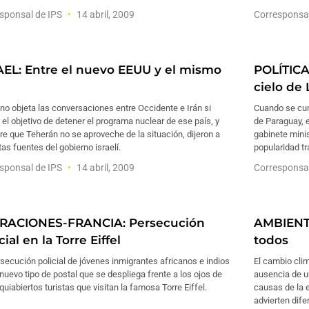
sponsal de IPS
14 abril, 2009
Corresponsa
AEL: Entre el nuevo EEUU y el mismo
POLÍTICA
cielo de
 no objeta las conversaciones entre Occidente e Irán si
Cuando se cum
 el objetivo de detener el programa nuclear de ese país, y
de Paraguay, 
e que Teherán no se aproveche de la situación, dijeron a
gabinete minis
tas fuentes del gobierno israelí.
popularidad tr
sponsal de IPS
14 abril, 2009
Corresponsa
RACIONES-FRANCIA: Persecución
AMBIENTE
cial en la Torre Eiffel
todos
secución policial de jóvenes inmigrantes africanos e indios
El cambio clim
nuevo tipo de postal que se despliega frente a los ojos de
ausencia de u
quiabiertos turistas que visitan la famosa Torre Eiffel.
causas de la e
advierten dife