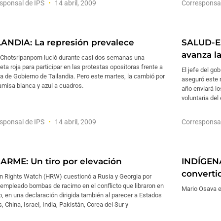
sponsal de IPS
14 abril, 2009
Corresponsa
LANDIA: La represión prevalece
SALUD-ES
avanza la
j Chotsripanporn lució durante casi dos semanas una
ta roja para participar en las protestas opositoras frente a
El jefe del go
a de Gobierno de Tailandia. Pero este martes, la cambió por
aseguró este m
misa blanca y azul a cuadros.
año enviará lo
voluntaria del
sponsal de IPS
14 abril, 2009
Corresponsa
ARME: Un tiro por elevación
INDÍGEN
converti
 Rights Watch (HRW) cuestionó a Rusia y Georgia por
empleado bombas de racimo en el conflicto que libraron en
Mario Osava e
, en una declaración dirigida también al parecer a Estados
, China, Israel, India, Pakistán, Corea del Sur y