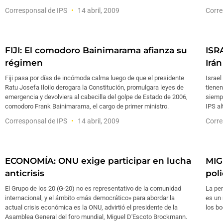
Corresponsal de IPS
14 abril, 2009
Corre
FIJI: El comodoro Bainimarama afianza su
ISR
régimen
Irán
Fiji pasa por días de incómoda calma luego de que el presidente
Israel
Ratu Josefa Iloilo derogara la Constitución, promulgara leyes de
tienen
emergencia y devolviera al cabecilla del golpe de Estado de 2006,
siempr
comodoro Frank Bainimarama, el cargo de primer ministro.
IPS al
Corresponsal de IPS
14 abril, 2009
Corre
ECONOMÍA: ONU exige participar en lucha
MIG
anticrisis
poli
El Grupo de los 20 (G-20) no es representativo de la comunidad
La per
internacional, y el ámbito «más democrático» para abordar la
es un 
actual crisis económica es la ONU, advirtió el presidente de la
los bo
Asamblea General del foro mundial, Miguel D'Escoto Brockmann.