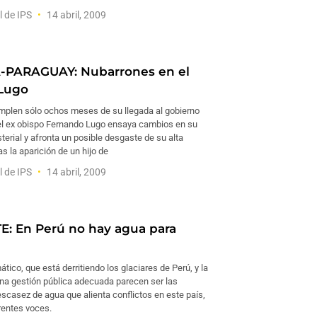
l de IPS
14 abril, 2009
-PARAGUAY: Nubarrones en el
 Lugo
plen sólo ochos meses de su llegada al gobierno
el ex obispo Fernando Lugo ensaya cambios en su
terial y afronta un posible desgaste de su alta
as la aparición de un hijo de
l de IPS
14 abril, 2009
: En Perú no hay agua para
ático, que está derritiendo los glaciares de Perú, y la
na gestión pública adecuada parecen ser las
scasez de agua que alienta conflictos en este país,
rentes voces.