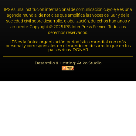
IPS es una institución internacional de comunicación cuyo eje es una
agencia mundial de noticias que amplifica las voces del Sur y de la
sociedad civil sobre desarrollo, globalización, derechos humanos y
ambiente. Copyright © 2025 IPS-Inter Press Service. Todos los
derechos reservados.
IPS es la única organización periodística mundial con más
personal y corresponsales en el mundo en desarrollo que en los
países ricos. DONAR
Desarrollo & Hosting: Atiko.Studio