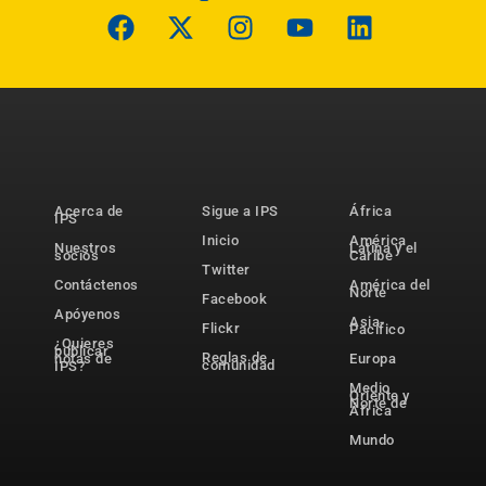
Acerca de
Sigue a IPS
África
IPS
Inicio
América
Nuestros
Latina y el
socios
Caribe
Twitter
Contáctenos
América del
Norte
Facebook
Apóyenos
Asia-
Flickr
Pacífico
¿Quieres
publicar
Reglas de
notas de
Europa
comunidad
IPS?
Medio
Oriente y
Norte de
África
Mundo