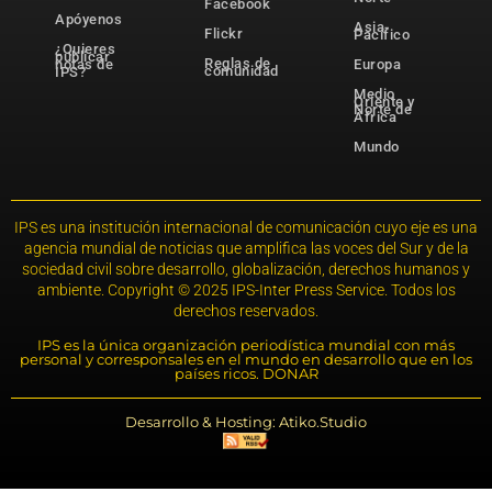
Facebook
Apóyenos
Asia-
Flickr
Pacífico
¿Quieres
publicar
Reglas de
notas de
Europa
comunidad
IPS?
Medio
Oriente y
Norte de
África
Mundo
IPS es una institución internacional de comunicación cuyo eje es una
agencia mundial de noticias que amplifica las voces del Sur y de la
sociedad civil sobre desarrollo, globalización, derechos humanos y
ambiente. Copyright © 2025 IPS-Inter Press Service. Todos los
derechos reservados.
IPS es la única organización periodística mundial con más
personal y corresponsales en el mundo en desarrollo que en los
países ricos. DONAR
Desarrollo & Hosting: Atiko.Studio