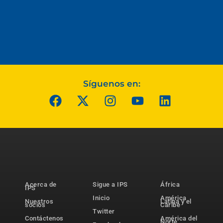
Síguenos en:
Acerca de
Sigue a IPS
África
IPS
Inicio
América
Nuestros
Latina y el
socios
Caribe
Twitter
Contáctenos
América del
Norte