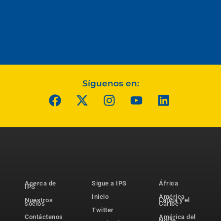
Síguenos en:
Acerca de
Sigue a IPS
África
IPS
Inicio
América
Nuestros
Latina y el
socios
Caribe
Twitter
Contáctenos
América del
Norte