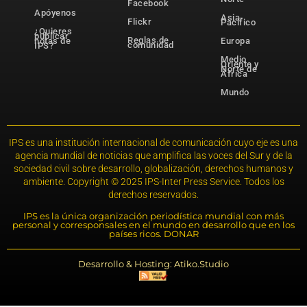
Facebook
Apóyenos
Asia-
Flickr
Pacífico
¿Quieres
publicar
Reglas de
notas de
Europa
comunidad
IPS?
Medio
Oriente y
Norte de
África
Mundo
IPS es una institución internacional de comunicación cuyo eje es una
agencia mundial de noticias que amplifica las voces del Sur y de la
sociedad civil sobre desarrollo, globalización, derechos humanos y
ambiente. Copyright © 2025 IPS-Inter Press Service. Todos los
derechos reservados.
IPS es la única organización periodística mundial con más
personal y corresponsales en el mundo en desarrollo que en los
países ricos. DONAR
Desarrollo & Hosting: Atiko.Studio